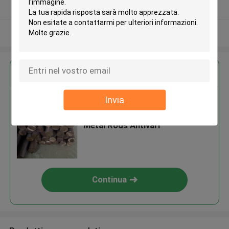
Fornitore verificato
Osservi più
Ottieni il miglior prezzo per
Invia
Bianco argenteo d'acciaio
laminato a caldo di 3M Black
Metal Rods Antivari
Continua