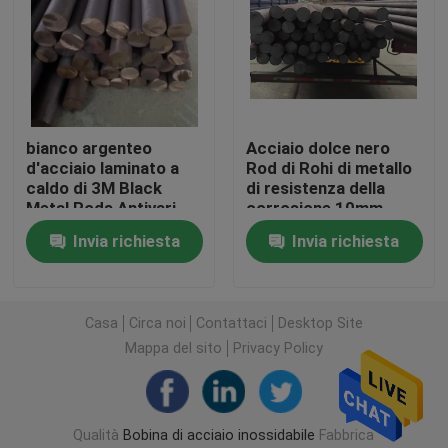
Chi siamo
Fatory Tour
bianco argenteo
Acciaio dolce nero
d'acciaio laminato a
Rod di Rohi di metallo
Controllo di qualità
caldo di 3M Black
di resistenza della
Metal Rods Antivari
corrosione 10mm
Invia richiesta
Invia richiesta
Contattaci
Richiedere un preventivo
Casa
Circa noi
Contattaci
Desktop Site
Mappa del sito
Privacy Policy
Bobina di acciaio inossidabile
Qualità
Bobina di acciaio inossidabile
Fabbrica
Bobina d'acciaio laminata a freddo