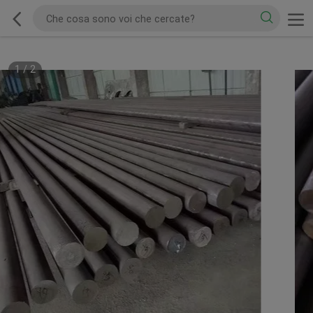
1
/
2