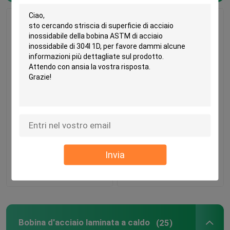
304 ha laminato a
striscia piana laminata
freddo le bobine
a caldo delle barre
d'acciaio striscia ultra
d'acciaio di rinforzo
sottile di acciaio
dei piatti di acciaio
inossidabile di 6.0mm -
inossidabile 310s di
Miglior prezzo
Miglior prezzo
di 0.3mm
6.0mm
Invia
Casa
Contattaci
Contattaci
Prodotti
Bobina d'acciaio laminata a caldo
(25)
Video