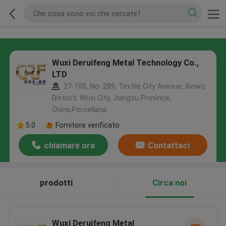
Wuxi Deruifeng Metal Technology Co.,
LTD
27-105, No. 289, Textile City Avenue, Xinwu
District, Wuxi City, Jiangsu Province,
China,Porcellana
5.0
Fornitore verificato
chiamare ora
Contattaci
prodotti
Circa noi
Wuxi Deruifeng Metal