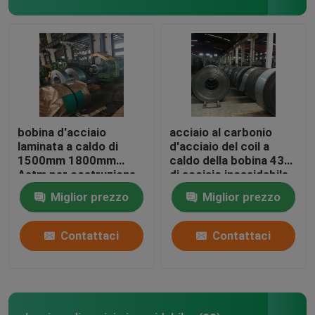
Chi siamo
Fatory Tour
Controllo di qualità
bobina d'acciaio
acciaio al carbonio
laminata a caldo di
d'acciaio del coil a
1500mm 1800mm
caldo della bobina 430
Contattaci
Astm per costruzione
di acciaio inossidabile
201 laminata a freddo
304Ni8.5 304
Miglior prezzo
Miglior prezzo
Richiedere un preventivo
Contattaci
Contattaci
Bobina di acciaio inossidabile
Bobina d'acciaio laminata a freddo