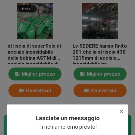
striscia di superficie di
Le SEDERE hanno finito
acciaio inossidabile
201 che la striscia 430
della bobina ASTM di
1219mm di acciaio
acciaio inossidabile di
inossidabile ha
304l 1D
spazzolato lo strato di
Miglior prezzo
Miglior prezzo
acciaio inossidabile
Contattaci
Contattaci
Lasciate un messaggio
Bobina d'acciaio laminata a freddo
(30)
Ti richiameremo presto!