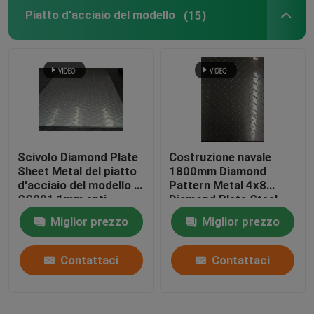
Piatto d'acciaio del modello
(15)
Manica di acciaio inossidabile
Segnale di acciaio inossidabile
Acciaio inossidabile Rod rotondo
Scivolo Diamond Plate
Costruzione navale
Flangia di acciaio inossidabile
Sheet Metal del piatto
1800mm Diamond
d'acciaio del modello di
Pattern Metal 4x8
SS201 1mm anti
Diamond Plate Steel
Strato lucidato di acciaio inossidabile
Miglior prezzo
Miglior prezzo
Metallo Rohi nero
Contattaci
Contattaci
Piatto tagliente d'acciaio