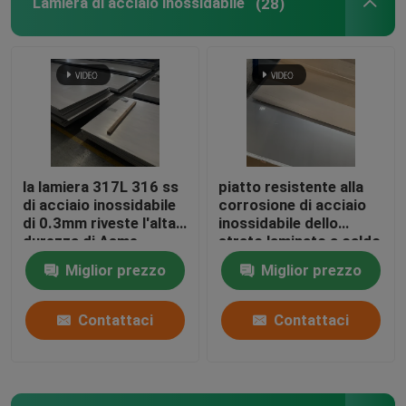
Lamiera di acciaio inossidabile
(28)
Bobina d'acciaio laminata a caldo
Lamiera di acciaio inossidabile
Piatto d'acciaio del modello
la lamiera 317L 316 ss
piatto resistente alla
di acciaio inossidabile
corrosione di acciaio
Strato di acciaio inossidabile dello specchio
di 0.3mm riveste l'alta
inossidabile dello
durezza di Asme
strato laminato a caldo
JIS 12mm di acciaio
Miglior prezzo
Miglior prezzo
Tubo senza saldatura di acciaio inossidabile
inossidabile di 1500mm
Contattaci
Contattaci
Tubo saldato di acciaio inossidabile
angolo in acciaio inossidabile