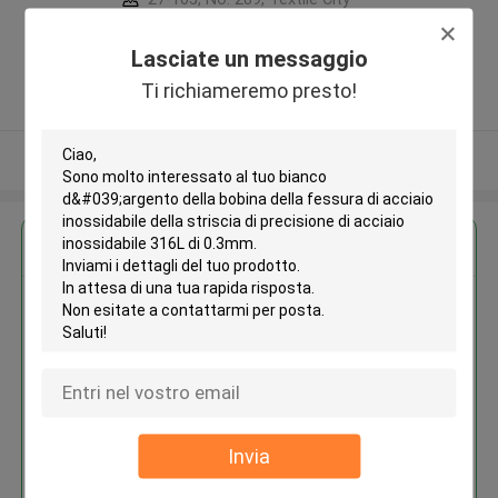
Avenue, Xinwu District, Wuxi City,
Jiangsu Province, China ,Porcellana
Lasciate un messaggio
5.0
Ti richiameremo presto!
Fornitore verificato
Osservi più
Ottieni il miglior prezzo per
Bianco d'argento della bobina
della fessura di acciaio
inossidabile della striscia di
precisione di acciaio
inossidabile 316L di 0.3mm
Invia
Continua