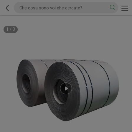
1
/
3