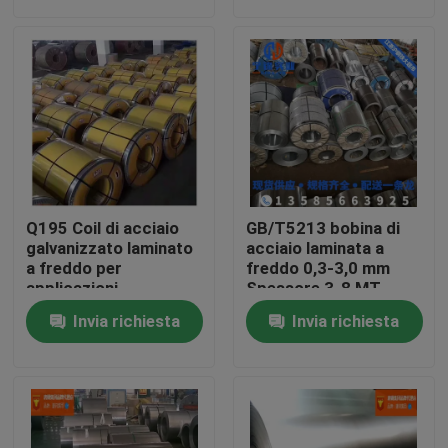
Chi siamo
Fatory Tour
Controllo di qualità
Q195 Coil di acciaio
GB/T5213 bobina di
Contattaci
galvanizzato laminato
acciaio laminata a
a freddo per
freddo 0,3-3,0 mm
applicazioni
Spessore 3-8 MT
automobilistiche
Peso della bobina
Richiedere un preventivo
Invia richiesta
Invia richiesta
Bobina di acciaio inossidabile
Bobina d'acciaio laminata a freddo