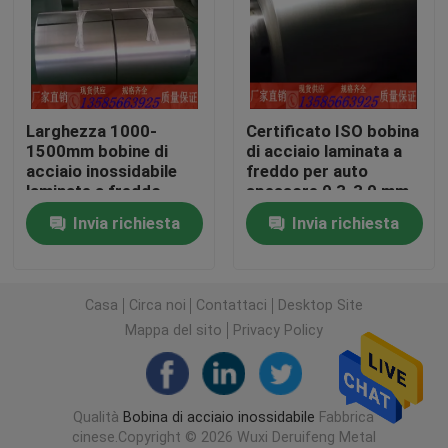
Bobina d'acciaio laminata a caldo
Lamiera di acciaio inossidabile
Larghezza 1000-
Certificato ISO bobina
1500mm bobine di
di acciaio laminata a
acciaio inossidabile
freddo per auto
Piatto d'acciaio del modello
laminate a freddo
spessore 0,3-3,0 mm
MOQ 25MT
Invia richiesta
Invia richiesta
Disponibile
Strato di acciaio inossidabile dello specchio
Tubo senza saldatura di acciaio inossidabile
Casa
Circa noi
Contattaci
Desktop Site
Mappa del sito
Privacy Policy
Tubo saldato di acciaio inossidabile
Qualità
Bobina di acciaio inossidabile
Fabbrica
angolo in acciaio inossidabile
cinese.Copyright © 2026 Wuxi Deruifeng Metal