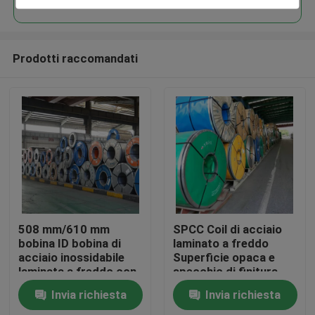
Prodotti raccomandati
Casa
508 mm/610 mm
SPCC Coil di acciaio
bobina ID bobina di
laminato a freddo
acciaio inossidabile
Superficie opaca e
Prodotti
laminata a freddo con
specchio di finitura
standard DIN
Coil ID 508mm/610mm
Invia richiesta
Invia richiesta
EN10268
Video