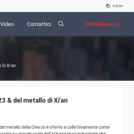
Italian
Video
Contattici
Richiedere Un
Preventivo
描
 Di Xi'an
述
3 & del metallo di Xi'an
del metallo della Cina (si è riferito a collettivamente come
 mostra su grande scala dell'attrezzatura industriale che