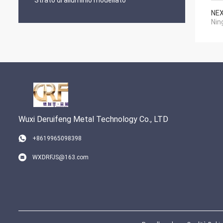
Strato di alluminio modellato
NEX
Nin
Wuxi Deruifeng Metal Technology Co., LTD
+8619965098398
WXDRFJS@163.com