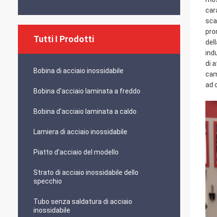
car
sca
pro
Tutti I Prodotti
del
ind
di 
Bobina di acciaio inossidabile
cam
ad 
Bobina d'acciaio laminata a freddo
Bobina d'acciaio laminata a caldo
Lamiera di acciaio inossidabile
Piatto d'acciaio del modello
Strato di acciaio inossidabile dello
specchio
Tubo senza saldatura di acciaio
inossidabile