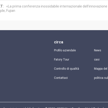
T:
«La prima conferenza inossidabile internazionale dell'innovazione e
gde, Fujian
circa
Profilo aziendale
News
Fatory Tour
casi
Controllo di qualità
Mappa del 
Contattaci