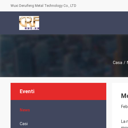
Wuxi Deruifeng Metal Technology Co., LTD
Casa
/
Eventi
Mo
Feb
News
La 
Casi
mos